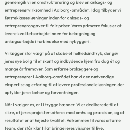
gennemgik vi en omstrukturering og blev en anlægs- og
entreprenørvirksomhed i Aalborg-området. I dag tilbyder vi
førsteklasses løsninger inden for anlægs- og
entreprenøropgaver til fair priser. Vores primære fokus er at
levere kvalitetsarbejde inden for belægning og
anlægsarbejde i forbindelse med nybyggeri.
Vi lægger stor vægt på at skabe et helhedsindtryk, der gør
jeres nye bolig til et skønt og indbydende hjem fra dag ét og
mange år fremover. Som erfarne brolæggere og
entreprenører i Aalborg-området har vi den nødvendige
ekspertise og erfaring til at levere professionelle løsninger, der
opfylder jeres behov og forventninger.
Når I vælger os, er I i trygge hænder. Vi er dedikerede til at
sikre, at jeres projekter udføres med omhu og præcision, og at
resultatet er af højeste kvalitet. Velkommen til vores erfarne
team, der står klar til at bringe jeres visioner til live.